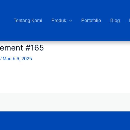
Tentang Kami
Produk
Portofolio
Blog
Element #165
0
/
March 6, 2025