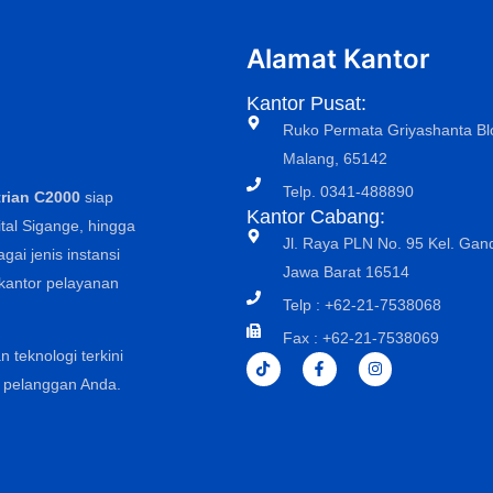
Alamat Kantor
Kantor Pusat:
Ruko Permata Griyashanta Blo
Malang, 65142
Telp. 0341-488890
rian C2000
siap
Kantor Cabang:
tal Sigange, hingga
Jl. Raya PLN No. 95 Kel. Gand
ai jenis instansi
Jawa Barat 16514
 kantor pelayanan
Telp : +62-21-7538068
Fax : +62-21-7538069
teknologi terkini
T
F
I
i
a
n
 pelanggan Anda.
k
c
s
t
e
t
o
b
a
k
o
g
o
r
k
a
-
m