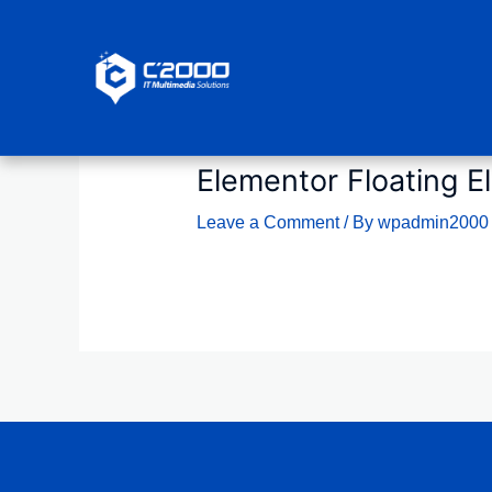
Skip
to
content
Elementor Floating 
Leave a Comment
/ By
wpadmin200